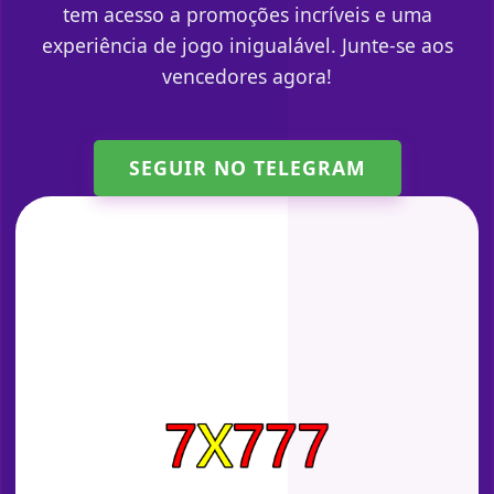
tem acesso a promoções incríveis e uma
experiência de jogo inigualável. Junte-se aos
vencedores agora!
SEGUIR NO TELEGRAM