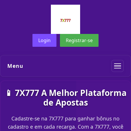
Login
Registrar-se
Menu
📱 7X777 A Melhor Plataforma
de Apostas
Cadastre-se na 7X777 para ganhar bônus no
cadastro e em cada recarga. Com a 7X777, você