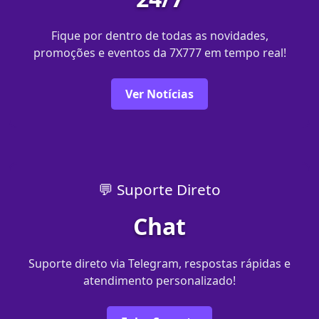
Fique por dentro de todas as novidades,
promoções e eventos da 7X777 em tempo real!
Ver Notícias
💬 Suporte Direto
Chat
Suporte direto via Telegram, respostas rápidas e
atendimento personalizado!