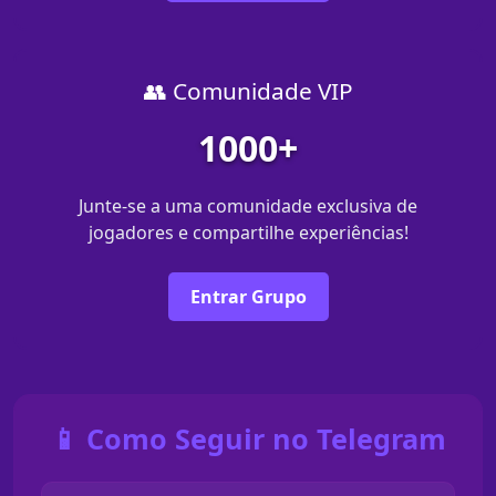
👥 Comunidade VIP
1000+
Junte-se a uma comunidade exclusiva de
jogadores e compartilhe experiências!
Entrar Grupo
📱 Como Seguir no Telegram