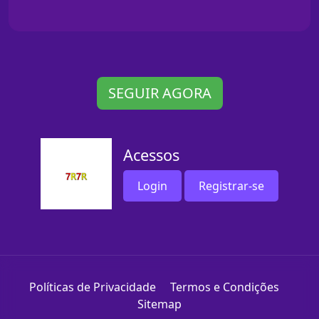
SEGUIR AGORA
Acessos
Login
Registrar-se
Políticas de Privacidade
Termos e Condições
Sitemap