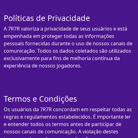
Políticas de Privacidade
A 7R7R valoriza a privacidade de seus usuários e está
empenhada em proteger todas as informações
pessoais fornecidas durante o uso de nossos canais de
comunicação. Todos os dados coletados são utilizados
exclusivamente para fins de melhoria contínua da
experiência de nossos jogadores.
Termos e Condições
Os usuários da 7R7R concordam em respeitar todas as
regras e regulamentos estabelecidos. É importante ler
e entender todos os termos antes de participar de
nossos canais de comunicação. A violação destes