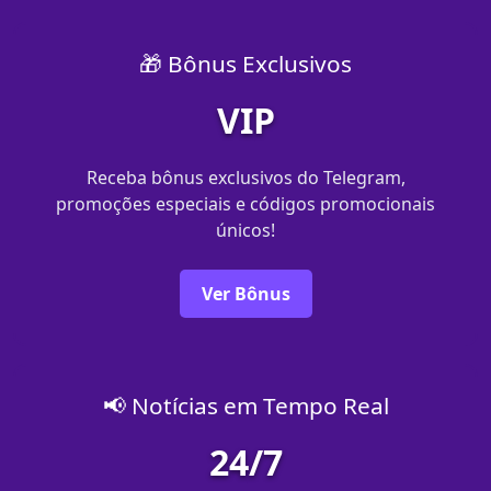
🎁 Bônus Exclusivos
VIP
Receba bônus exclusivos do Telegram,
promoções especiais e códigos promocionais
únicos!
Ver Bônus
📢 Notícias em Tempo Real
24/7