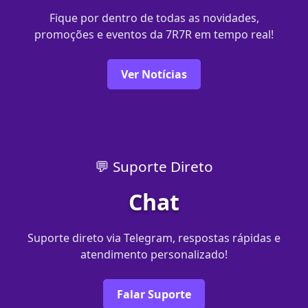
Fique por dentro de todas as novidades,
promoções e eventos da 7R7R em tempo real!
Ver Notícias
💬 Suporte Direto
Chat
Suporte direto via Telegram, respostas rápidas e
atendimento personalizado!
Falar Suporte