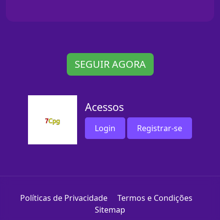
SEGUIR AGORA
Acessos
Login
Registrar-se
Políticas de Privacidade
Termos e Condições
Sitemap