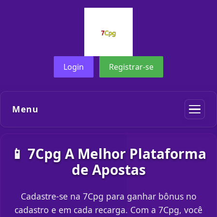
Login
Registrar-se
Menu
📱 7Cpg A Melhor Plataforma
de Apostas
Cadastre-se na 7Cpg para ganhar bônus no
cadastro e em cada recarga. Com a 7Cpg, você