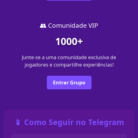
👥 Comunidade VIP
1000+
Junte-se a uma comunidade exclusiva de
jogadores e compartilhe experiências!
Entrar Grupo
📱 Como Seguir no Telegram