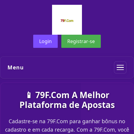
Login
Registrar-se
Menu
📱 79F.Com A Melhor
Plataforma de Apostas
Cadastre-se na 79F.Com para ganhar bônus no
cadastro e em cada recarga. Com a 79F.Com, você