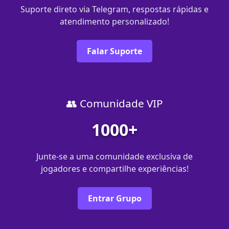
Suporte direto via Telegram, respostas rápidas e
atendimento personalizado!
Falar Suporte
👥 Comunidade VIP
1000+
Junte-se a uma comunidade exclusiva de
jogadores e compartilhe experiências!
Entrar Grupo