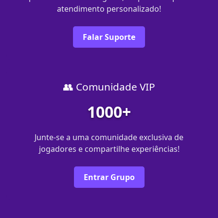
atendimento personalizado!
Falar Suporte
👥 Comunidade VIP
1000+
Junte-se a uma comunidade exclusiva de
jogadores e compartilhe experiências!
Entrar Grupo