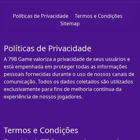
Políticas de Privacidade
Termos e Condições
Sitemap
Políticas de Privacidade
A 79B Game valoriza a privacidade de seus usuários e
está empenhada em proteger todas as informações
pessoais fornecidas durante o uso de nossos canais de
comunicação. Todos os dados coletados são utilizados
exclusivamente para fins de melhoria contínua da
experiência de nossos jogadores.
Termos e Condições