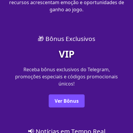
recursos acrescentam emoção e oportunidades de
ganho ao jogo.
🎁 Bônus Exclusivos
VIP
Receba bônus exclusivos do Telegram,
promoções especiais e códigos promocionais
únicos!
Ver Bônus
📢 Notícias em Tempo Real