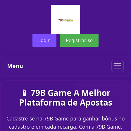
Login
Registrar-se
Menu
📱 79B Game A Melhor
Plataforma de Apostas
Cadastre-se na 79B Game para ganhar bônus no
cadastro e em cada recarga. Com a 79B Game,