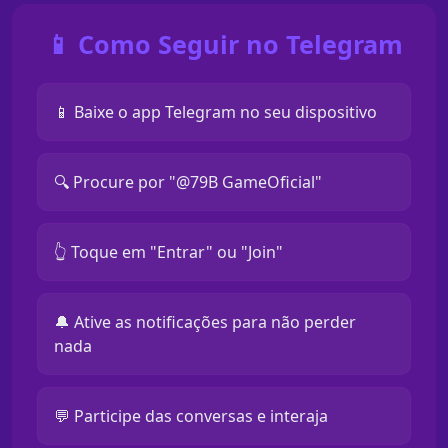
📱 Como Seguir no Telegram
📱 Baixe o app Telegram no seu dispositivo
🔍 Procure por "@79B GameOficial"
👆 Toque em "Entrar" ou "Join"
🔔 Ative as notificações para não perder
nada
💬 Participe das conversas e interaja