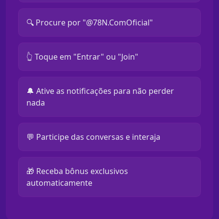
🔍 Procure por "@78N.ComOficial"
👆 Toque em "Entrar" ou "Join"
🔔 Ative as notificações para não perder
nada
💬 Participe das conversas e interaja
🎁 Receba bônus exclusivos
automaticamente