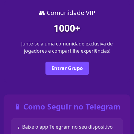
👥 Comunidade VIP
1000+
Junte-se a uma comunidade exclusiva de
jogadores e compartilhe experiências!
Entrar Grupo
📱 Como Seguir no Telegram
📱 Baixe o app Telegram no seu dispositivo