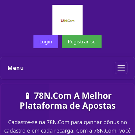
Login
Registrar-se
Menu
📱 78N.Com A Melhor
Plataforma de Apostas
Cadastre-se na 78N.Com para ganhar bônus no
cadastro e em cada recarga. Com a 78N.Com, você