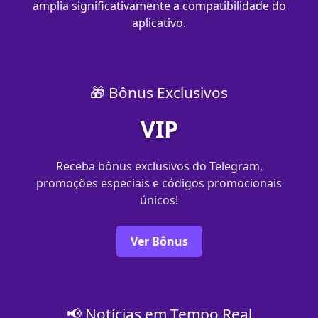
amplia significativamente a compatibilidade do
aplicativo.
🎁 Bônus Exclusivos
VIP
Receba bônus exclusivos do Telegram,
promoções especiais e códigos promocionais
únicos!
Ver Bônus
📢 Notícias em Tempo Real