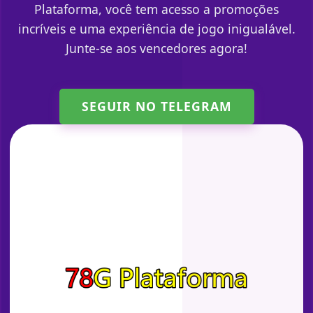
Plataforma, você tem acesso a promoções
incríveis e uma experiência de jogo inigualável.
Junte-se aos vencedores agora!
SEGUIR NO TELEGRAM