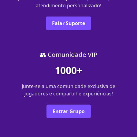
atendimento personalizado!
Falar Suporte
👥 Comunidade VIP
1000+
Junte-se a uma comunidade exclusiva de
jogadores e compartilhe experiências!
Entrar Grupo