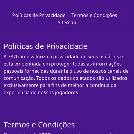
Políticas de Privacidade
Termos e Condições
Sitemap
Políticas de Privacidade
A 787Game valoriza a privacidade de seus usuários e
está empenhada em proteger todas as informações
pessoais fornecidas durante o uso de nossos canais de
comunicação. Todos os dados coletados são utilizados
exclusivamente para fins de melhoria contínua da
experiência de nossos jogadores.
Termos e Condições