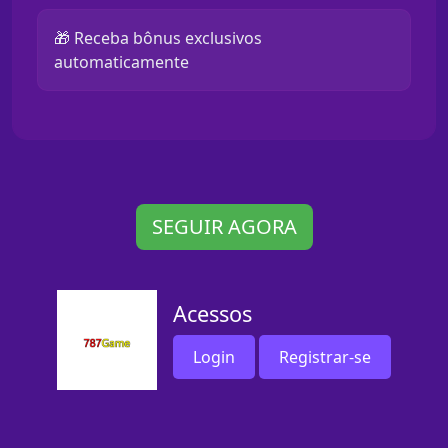
🎁 Receba bônus exclusivos
automaticamente
SEGUIR AGORA
Acessos
Login
Registrar-se