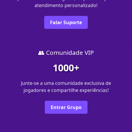
atendimento personalizado!
Falar Suporte
👥 Comunidade VIP
1000+
Junte-se a uma comunidade exclusiva de
jogadores e compartilhe experiências!
Entrar Grupo