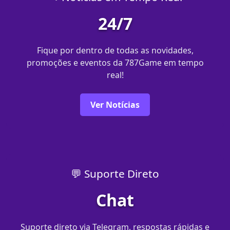
24/7
Fique por dentro de todas as novidades,
promoções e eventos da 787Game em tempo
real!
Ver Notícias
💬 Suporte Direto
Chat
Suporte direto via Telegram, respostas rápidas e