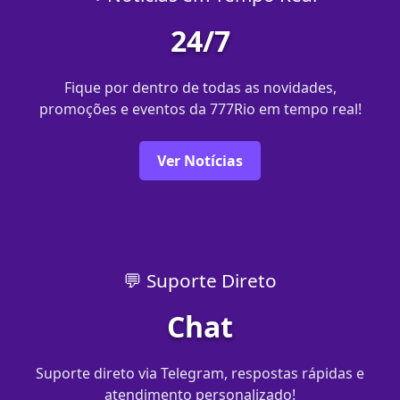
24/7
Fique por dentro de todas as novidades,
promoções e eventos da 777Rio em tempo real!
Ver Notícias
💬 Suporte Direto
Chat
Suporte direto via Telegram, respostas rápidas e
atendimento personalizado!