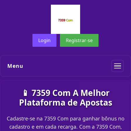
Login
Registrar-se
Menu
📱 7359 Com A Melhor
Plataforma de Apostas
Cadastre-se na 7359 Com para ganhar bônus no
cadastro e em cada recarga. Com a 7359 Com,