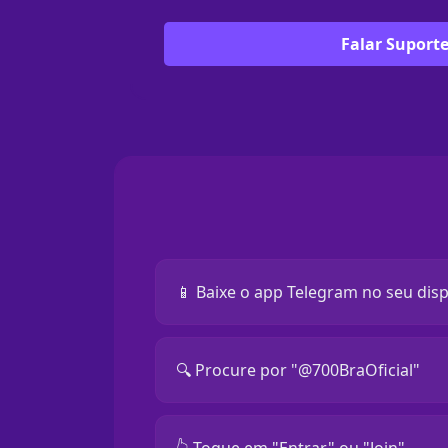
Falar Suport
📱 Baixe o app Telegram no seu disp
🔍 Procure por "@700BraOficial"