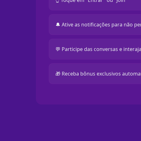
👆 Toque em "Entrar" ou "Join"
🔔 Ative as notificações para não p
💬 Participe das conversas e interaj
🎁 Receba bônus exclusivos autom