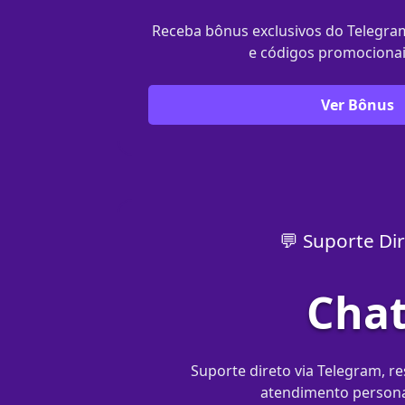
Receba bônus exclusivos do Telegra
e códigos promocionai
Ver Bônus
💬 Suporte Di
Cha
Suporte direto via Telegram, r
atendimento persona