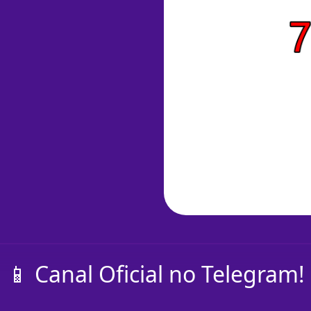
📱 Canal Oficial no Telegram!