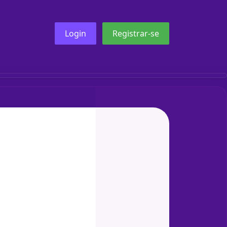
Login
Registrar-se