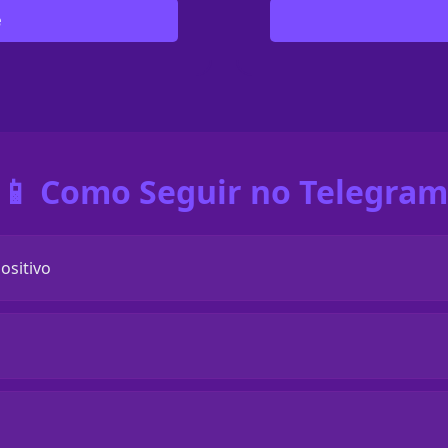
e
📱 Como Seguir no Telegram
ositivo