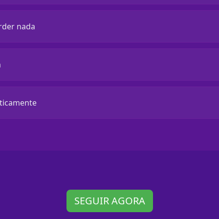
erder nada
a
aticamente
SEGUIR AGORA