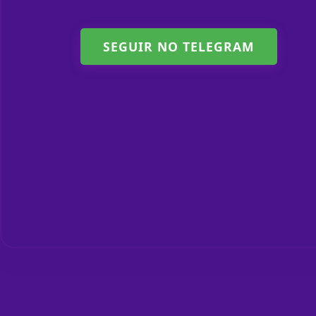
SEGUIR NO TELEGRAM