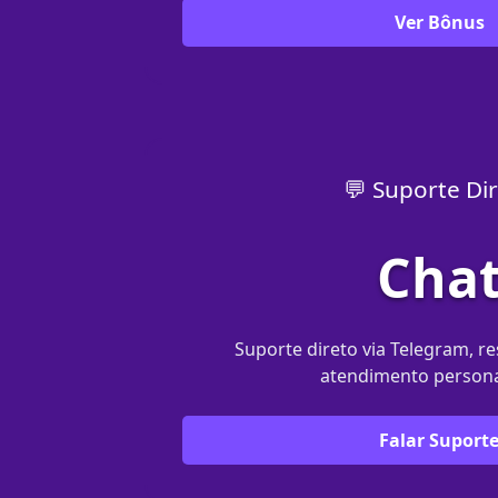
Ver Bônus
💬 Suporte Di
Cha
Suporte direto via Telegram, r
atendimento persona
Falar Suport