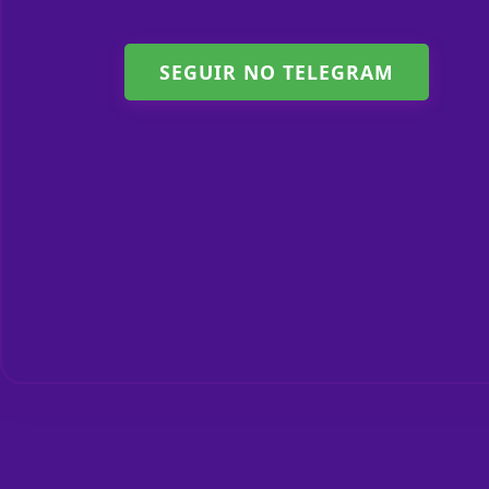
SEGUIR NO TELEGRAM