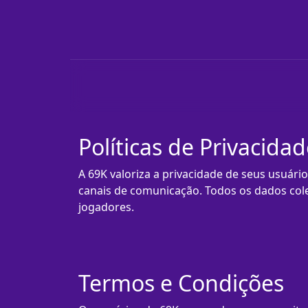
Políticas de Privacida
A 69K valoriza a privacidade de seus usuár
canais de comunicação. Todos os dados cole
jogadores.
Termos e Condições