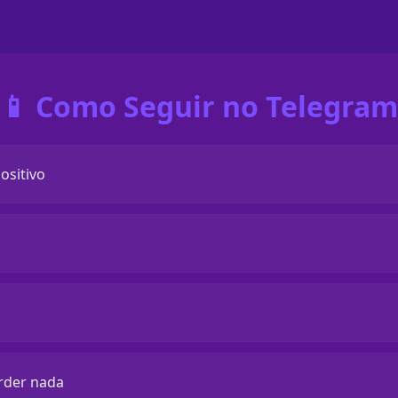
📱 Como Seguir no Telegram
ositivo
erder nada