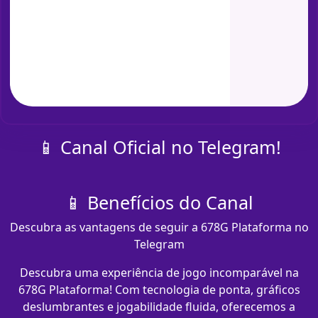
📱 Canal Oficial no Telegram!
📱 Benefícios do Canal
Descubra as vantagens de seguir a 678G Plataforma no
Telegram
Descubra uma experiência de jogo incomparável na
678G Plataforma! Com tecnologia de ponta, gráficos
deslumbrantes e jogabilidade fluida, oferecemos a