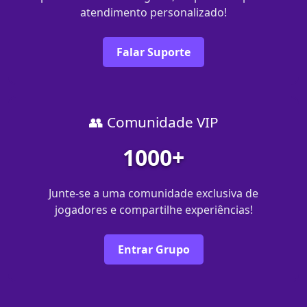
atendimento personalizado!
Falar Suporte
👥 Comunidade VIP
1000+
Junte-se a uma comunidade exclusiva de
jogadores e compartilhe experiências!
Entrar Grupo