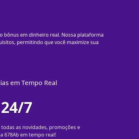
 o bônus em dinheiro real. Nossa plataforma
sitos, permitindo que você maximize sua
cias em Tempo Real
24/7
e todas as novidades, promoções e
a 678Ab em tempo real!