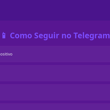
📱 Como Seguir no Telegram
ositivo