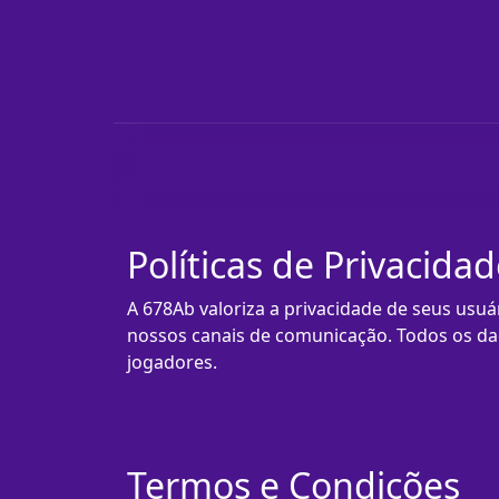
Políticas de Privacida
A 678Ab valoriza a privacidade de seus usu
nossos canais de comunicação. Todos os dad
jogadores.
Termos e Condições