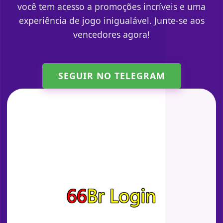
você tem acesso a promoções incríveis e uma
experiência de jogo inigualável. Junte-se aos
vencedores agora!
SEGUIR NO TELEGRAM