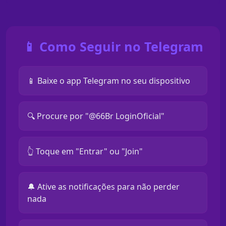
📱 Como Seguir no Telegram
📱 Baixe o app Telegram no seu dispositivo
🔍 Procure por "@66Br LoginOficial"
👆 Toque em "Entrar" ou "Join"
🔔 Ative as notificações para não perder
nada