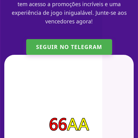
tem acesso a promoções incríveis e uma
experiência de jogo inigualável. Junte-se aos
vencedores agora!
SEGUIR NO TELEGRAM