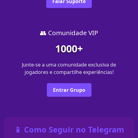
Falar Suporte
👥 Comunidade VIP
1000+
Junte-se a uma comunidade exclusiva de
jogadores e compartilhe experiências!
Entrar Grupo
📱 Como Seguir no Telegram