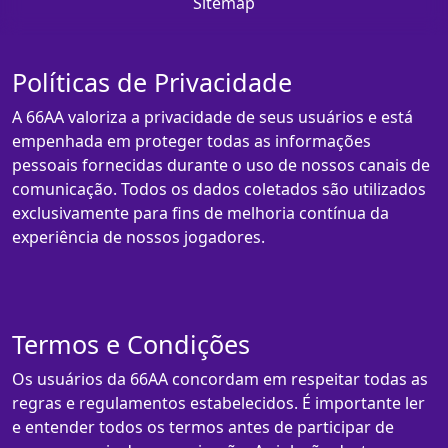
Sitemap
Políticas de Privacidade
A 66AA valoriza a privacidade de seus usuários e está
empenhada em proteger todas as informações
pessoais fornecidas durante o uso de nossos canais de
comunicação. Todos os dados coletados são utilizados
exclusivamente para fins de melhoria contínua da
experiência de nossos jogadores.
Termos e Condições
Os usuários da 66AA concordam em respeitar todas as
regras e regulamentos estabelecidos. É importante ler
e entender todos os termos antes de participar de