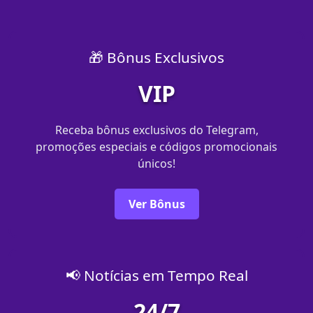
🎁 Bônus Exclusivos
VIP
Receba bônus exclusivos do Telegram,
promoções especiais e códigos promocionais
únicos!
Ver Bônus
📢 Notícias em Tempo Real
24/7