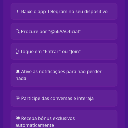
📱 Baixe o app Telegram no seu dispositivo
🔍 Procure por "@66AAOficial"
👆 Toque em "Entrar" ou "Join"
🔔 Ative as notificações para não perder
nada
💬 Participe das conversas e interaja
🎁 Receba bônus exclusivos
automaticamente