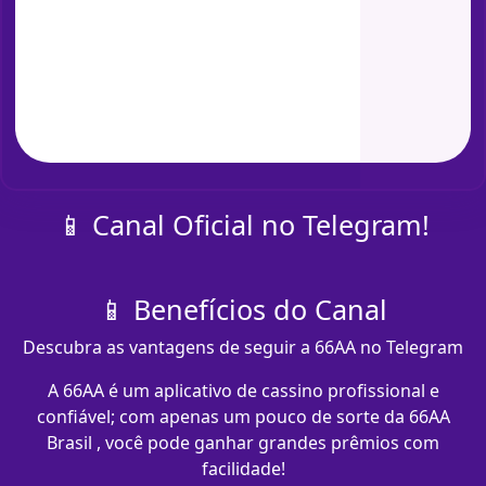
📱 Canal Oficial no Telegram!
📱 Benefícios do Canal
Descubra as vantagens de seguir a 66AA no Telegram
A 66AA é um aplicativo de cassino profissional e
confiável; com apenas um pouco de sorte da 66AA
Brasil , você pode ganhar grandes prêmios com
facilidade!