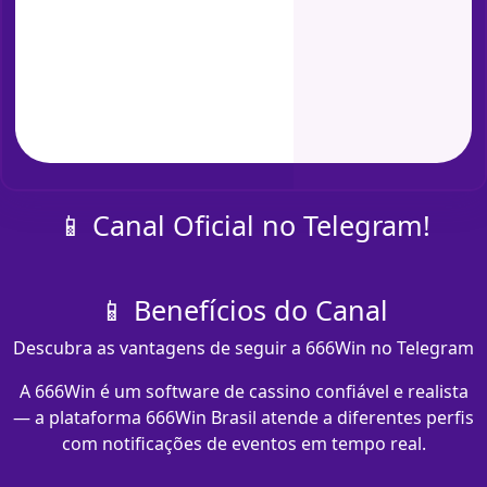
📱 Canal Oficial no Telegram!
📱 Benefícios do Canal
Descubra as vantagens de seguir a 666Win no Telegram
A 666Win é um software de cassino confiável e realista
— a plataforma 666Win Brasil atende a diferentes perfis
com notificações de eventos em tempo real.