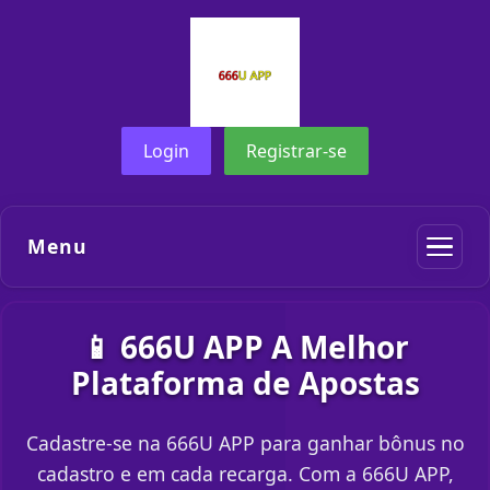
Login
Registrar-se
Menu
📱 666U APP A Melhor
Plataforma de Apostas
Cadastre-se na 666U APP para ganhar bônus no
cadastro e em cada recarga. Com a 666U APP,