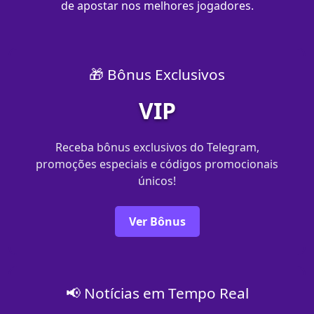
de apostar nos melhores jogadores.
🎁 Bônus Exclusivos
VIP
Receba bônus exclusivos do Telegram,
promoções especiais e códigos promocionais
únicos!
Ver Bônus
📢 Notícias em Tempo Real