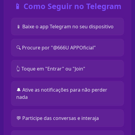
📱 Como Seguir no Telegram
📱 Baixe o app Telegram no seu dispositivo
🔍 Procure por "@666U APPOficial"
👆 Toque em "Entrar" ou "Join"
🔔 Ative as notificações para não perder
nada
💬 Participe das conversas e interaja