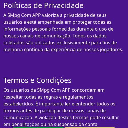
Políticas de Privacidade
A 5Mpg Com APP valoriza a privacidade de seus
usuários e está empenhada em proteger todas as
informações pessoais fornecidas durante o uso de
nossos canais de comunicação. Todos os dados
coletados são utilizados exclusivamente para fins de
melhoria contínua da experiência de nossos jogadores.
Termos e Condições
Os usuários da 5Mpg Com APP concordam em
respeitar todas as regras e regulamentos
estabelecidos. É importante ler e entender todos os
termos antes de participar de nossos canais de
comunicação. A violação destes termos pode resultar
em penalizações ou na suspensão da conta.