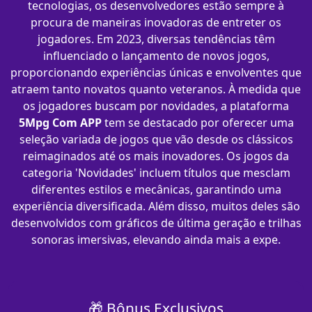
tecnologias, os desenvolvedores estão sempre à
procura de maneiras inovadoras de entreter os
jogadores. Em 2023, diversas tendências têm
influenciado o lançamento de novos jogos,
proporcionando experiências únicas e envolventes que
atraem tanto novatos quanto veteranos. À medida que
os jogadores buscam por novidades, a plataforma
5Mpg Com APP
tem se destacado por oferecer uma
seleção variada de jogos que vão desde os clássicos
reimaginados até os mais inovadores. Os jogos da
categoria 'Novidades' incluem títulos que mesclam
diferentes estilos e mecânicas, garantindo uma
experiência diversificada. Além disso, muitos deles são
desenvolvidos com gráficos de última geração e trilhas
sonoras imersivas, elevando ainda mais a expe.
🎁 Bônus Exclusivos