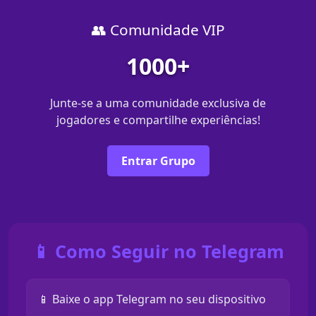
👥 Comunidade VIP
1000+
Junte-se a uma comunidade exclusiva de
jogadores e compartilhe experiências!
Entrar Grupo
📱 Como Seguir no Telegram
📱 Baixe o app Telegram no seu dispositivo