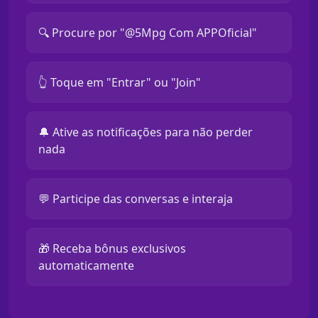
🔍 Procure por "@5Mpg Com APPOficial"
👆 Toque em "Entrar" ou "Join"
🔔 Ative as notificações para não perder
nada
💬 Participe das conversas e interaja
🎁 Receba bônus exclusivos
automaticamente