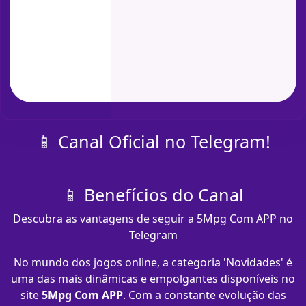
📱 Canal Oficial no Telegram!
📱 Benefícios do Canal
Descubra as vantagens de seguir a 5Mpg Com APP no
Telegram
No mundo dos jogos online, a categoria 'Novidades' é
uma das mais dinâmicas e empolgantes disponíveis no
site
5Mpg Com APP
. Com a constante evolução das