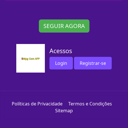
SEGUIR AGORA
Acessos
Login
Registrar-se
Políticas de Privacidade
Termos e Condições
Sitemap