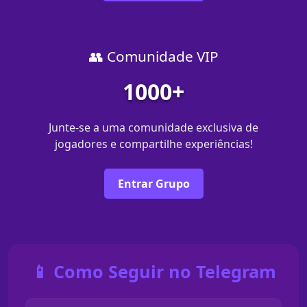
👥 Comunidade VIP
1000+
Junte-se a uma comunidade exclusiva de
jogadores e compartilhe experiências!
Entrar Grupo
📱 Como Seguir no Telegram