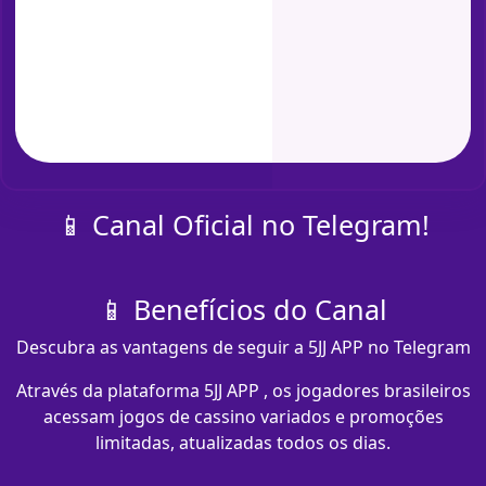
📱 Canal Oficial no Telegram!
📱 Benefícios do Canal
Descubra as vantagens de seguir a 5JJ APP no Telegram
Através da plataforma 5JJ APP , os jogadores brasileiros
acessam jogos de cassino variados e promoções
limitadas, atualizadas todos os dias.