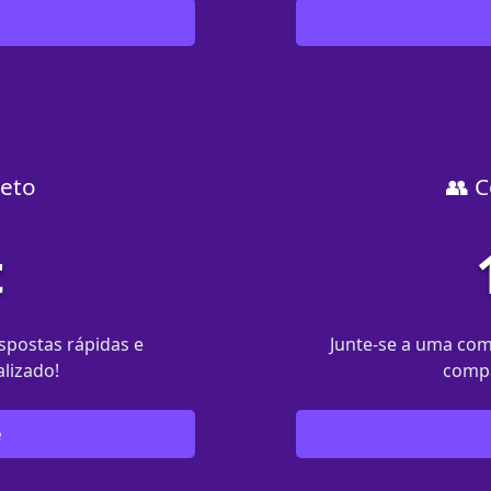
reto
👥 
t
espostas rápidas e
Junte-se a uma com
lizado!
compa
e