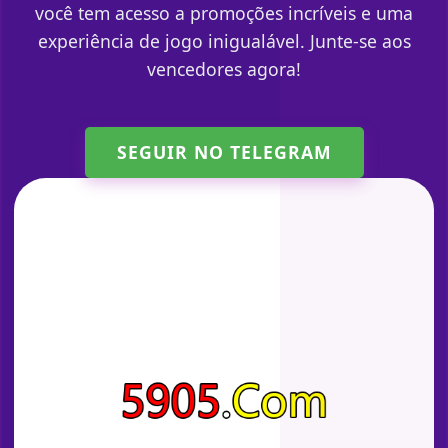
você tem acesso a promoções incríveis e uma
experiência de jogo inigualável. Junte-se aos
vencedores agora!
SEGUIR NO TELEGRAM