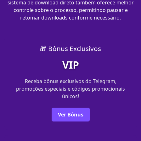
sistema de download direto também oferece melhor
controle sobre o processo, permitindo pausar e
retomar downloads conforme necessário.
🎁 Bônus Exclusivos
VIP
Receba bônus exclusivos do Telegram,
promoções especiais e códigos promocionais
únicos!
Ver Bônus