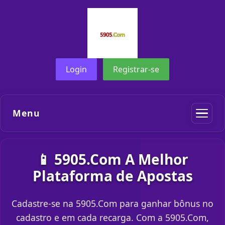
Login
Registrar-se
Menu
📱 5905.Com A Melhor
Plataforma de Apostas
Cadastre-se na 5905.Com para ganhar bônus no
cadastro e em cada recarga. Com a 5905.Com,