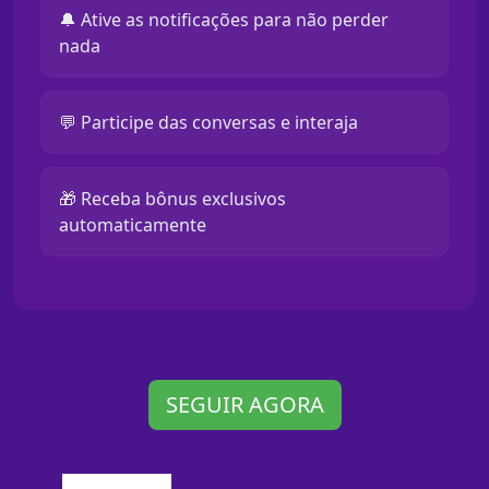
🔔 Ative as notificações para não perder
nada
💬 Participe das conversas e interaja
🎁 Receba bônus exclusivos
automaticamente
SEGUIR AGORA