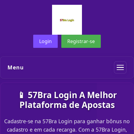
Login
Registrar-se
Menu
📱 57Bra Login A Melhor
Plataforma de Apostas
Cadastre-se na 57Bra Login para ganhar bônus no
cadastro e em cada recarga. Com a 57Bra Login,