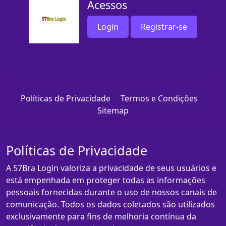
Acessos
Login
Registrar-se
Políticas de Privacidade
Termos e Condições
Sitemap
Políticas de Privacidade
A 57Bra Login valoriza a privacidade de seus usuários e
está empenhada em proteger todas as informações
pessoais fornecidas durante o uso de nossos canais de
comunicação. Todos os dados coletados são utilizados
exclusivamente para fins de melhoria contínua da