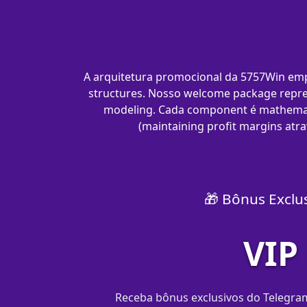
A arquitetura promocional da 5757Win empr
structures. Nosso welcome package repre
modeling. Cada component é mathematic
(maintaining profit margins atr
🎁 Bônus Exclu
VIP
Receba bônus exclusivos do Telegra