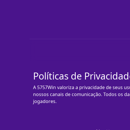
Políticas de Privacida
A 5757Win valoriza a privacidade de seus u
nossos canais de comunicação. Todos os dad
jogadores.