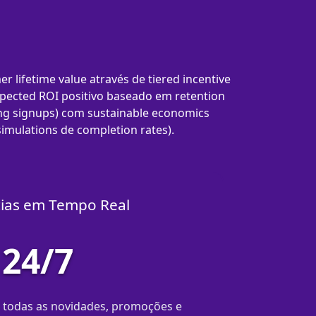
lifetime value através de tiered incentive
pected ROI positivo baseado em retention
ing signups) com sustainable economics
imulations de completion rates).
cias em Tempo Real
24/7
e todas as novidades, promoções e