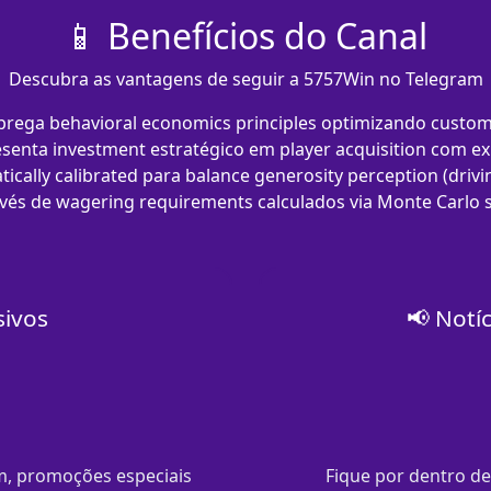
📱 Benefícios do Canal
Descubra as vantagens de seguir a 5757Win no Telegram
ega behavioral economics principles optimizando customer 
senta investment estratégico em player acquisition com ex
ally calibrated para balance generosity perception (driv
avés de wagering requirements calculados via Monte Carlo s
sivos
📢 Notí
m, promoções especiais
Fique por dentro d