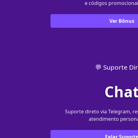
e códigos promocionai
Ver Bônus
💬 Suporte Di
Cha
Suporte direto via Telegram, r
atendimento persona
Falar Suport