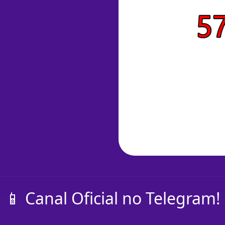
📱 Canal Oficial no Telegram!