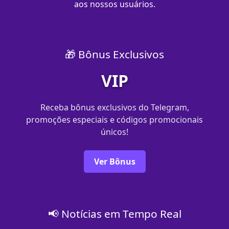
aos nossos usuários.
🎁 Bônus Exclusivos
VIP
Receba bônus exclusivos do Telegram,
promoções especiais e códigos promocionais
únicos!
Ver Bônus
📢 Notícias em Tempo Real