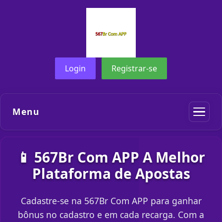
Login
Registrar-se
Menu
📱 567Br Com APP A Melhor
Plataforma de Apostas
Cadastre-se na 567Br Com APP para ganhar
bônus no cadastro e em cada recarga. Com a