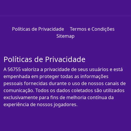
Políticas de Privacidade
Termos e Condições
Sitemap
Políticas de Privacidade
A 56755 valoriza a privacidade de seus usuários e está
empenhada em proteger todas as informações
pessoais fornecidas durante o uso de nossos canais de
comunicação. Todos os dados coletados são utilizados
exclusivamente para fins de melhoria contínua da
experiência de nossos jogadores.