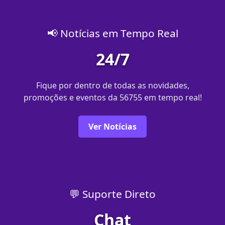
📢 Notícias em Tempo Real
24/7
Fique por dentro de todas as novidades,
promoções e eventos da 56755 em tempo real!
Ver Notícias
💬 Suporte Direto
Chat