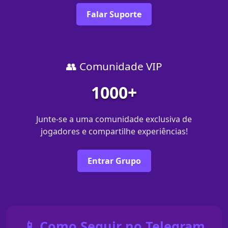
Falar Suporte
👥 Comunidade VIP
1000+
Junte-se a uma comunidade exclusiva de
jogadores e compartilhe experiências!
Entrar Grupo
📱 Como Seguir no Telegram