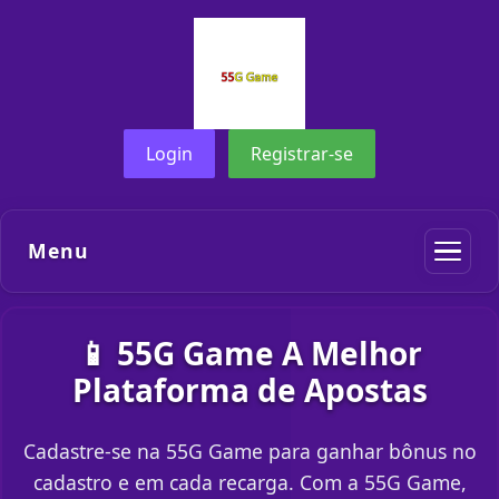
Login
Registrar-se
Menu
📱 55G Game A Melhor
Plataforma de Apostas
Cadastre-se na 55G Game para ganhar bônus no
cadastro e em cada recarga. Com a 55G Game,