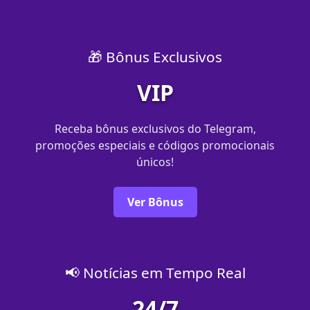
🎁 Bônus Exclusivos
VIP
Receba bônus exclusivos do Telegram,
promoções especiais e códigos promocionais
únicos!
Ver Bônus
📢 Notícias em Tempo Real
24/7