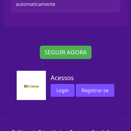
automaticamente
SEGUIR AGORA
Acessos
Login
Registrar-se