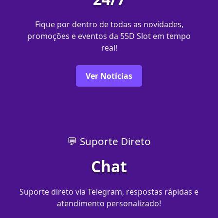
Fique por dentro de todas as novidades,
promoções e eventos da 55D Slot em tempo
real!
Ver Notícias
💬 Suporte Direto
Chat
Suporte direto via Telegram, respostas rápidas e
atendimento personalizado!