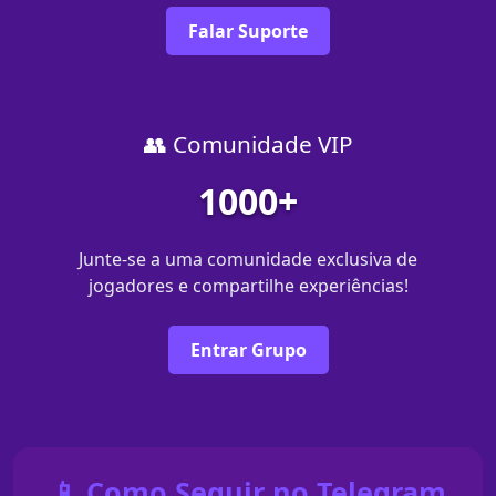
Falar Suporte
👥 Comunidade VIP
1000+
Junte-se a uma comunidade exclusiva de
jogadores e compartilhe experiências!
Entrar Grupo
📱 Como Seguir no Telegram