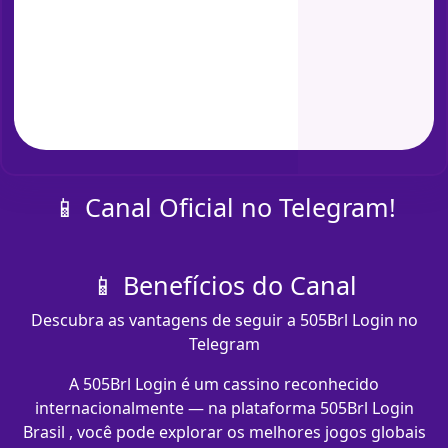
📱 Canal Oficial no Telegram!
📱 Benefícios do Canal
Descubra as vantagens de seguir a 505Brl Login no
Telegram
A 505Brl Login é um cassino reconhecido
internacionalmente — na plataforma 505Brl Login
Brasil , você pode explorar os melhores jogos globais