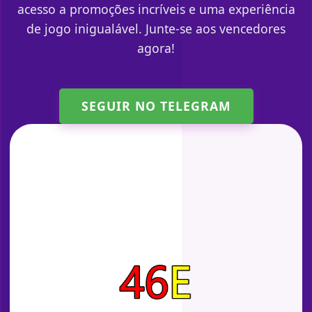
acesso a promoções incríveis e uma experiência
de jogo inigualável. Junte-se aos vencedores
agora!
SEGUIR NO TELEGRAM