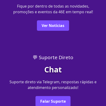
Fique por dentro de todas as novidades,
promoções e eventos da 46E em tempo real!
Ver Notícias
💬 Suporte Direto
Chat
Suporte direto via Telegram, respostas rápidas e
atendimento personalizado!
Falar Suporte