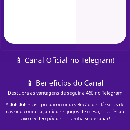
📱 Canal Oficial no Telegram!
📱 Benefícios do Canal
Descubra as vantagens de seguir a 46E no Telegram
A 46E 46E Brasil preparou uma seleção de clássicos do
cassino como caça-níqueis, jogos de mesa, crupiês ao
vivo e vídeo pôquer — venha se desafiar!