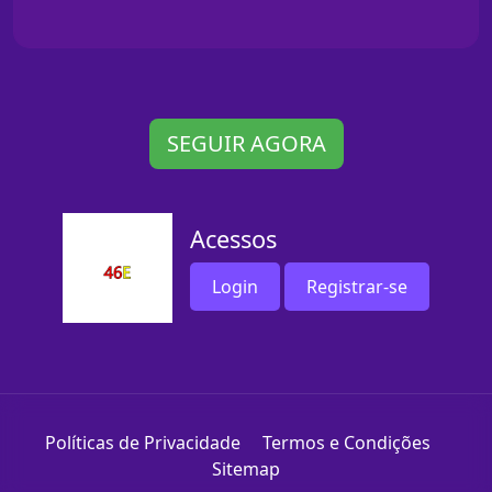
SEGUIR AGORA
Acessos
Login
Registrar-se
Políticas de Privacidade
Termos e Condições
Sitemap