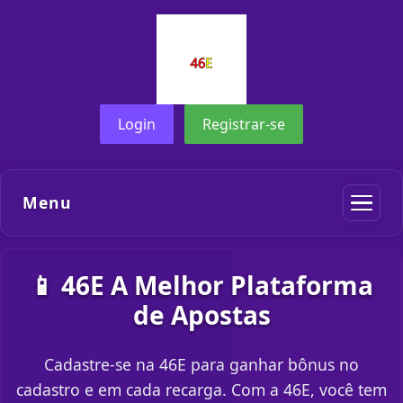
Login
Registrar-se
Menu
📱 46E A Melhor Plataforma
de Apostas
Cadastre-se na 46E para ganhar bônus no
cadastro e em cada recarga. Com a 46E, você tem