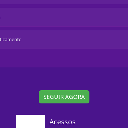
a
aticamente
SEGUIR AGORA
Acessos