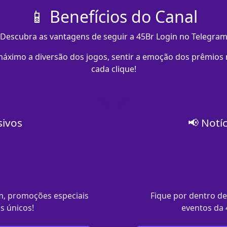
📱 Benefícios do Canal
Descubra as vantagens de seguir a 45Br Login no Telegra
máximo a diversão dos jogos, sentir a emoção dos prêmios m
cada clique!
sivos
📢 Notí
m, promoções especiais
Fique por dentro d
s únicos!
eventos da 