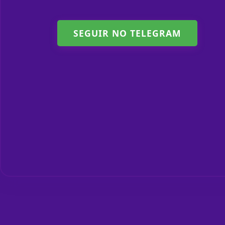
SEGUIR NO TELEGRAM