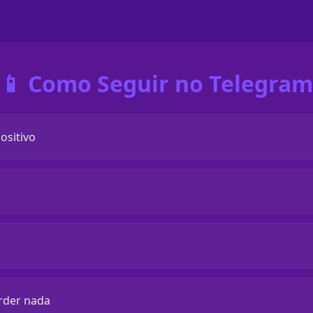
📱 Como Seguir no Telegram
ositivo
erder nada