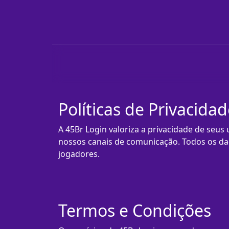
Políticas de Privacida
A 45Br Login valoriza a privacidade de seu
nossos canais de comunicação. Todos os dad
jogadores.
Termos e Condições