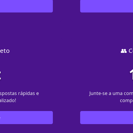
reto
👥 
t
espostas rápidas e
Junte-se a uma com
lizado!
compa
e