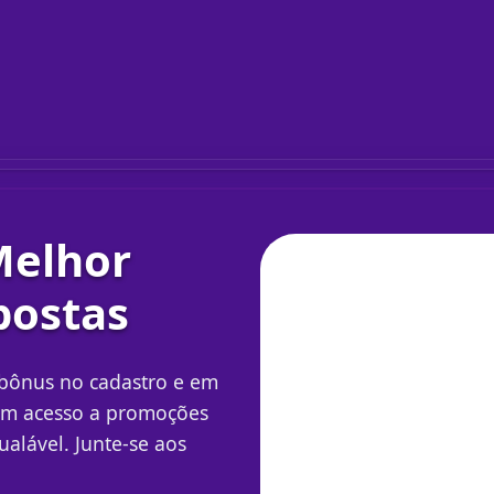
Melhor
postas
 bônus no cadastro e em
tem acesso a promoções
ualável. Junte-se aos