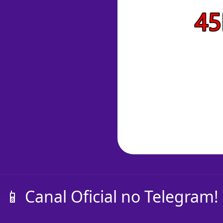
📱 Canal Oficial no Telegram!