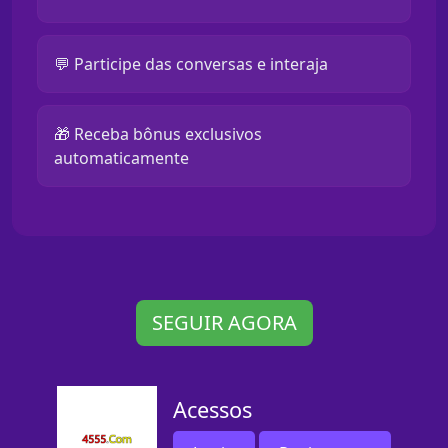
💬 Participe das conversas e interaja
🎁 Receba bônus exclusivos
automaticamente
SEGUIR AGORA
Acessos