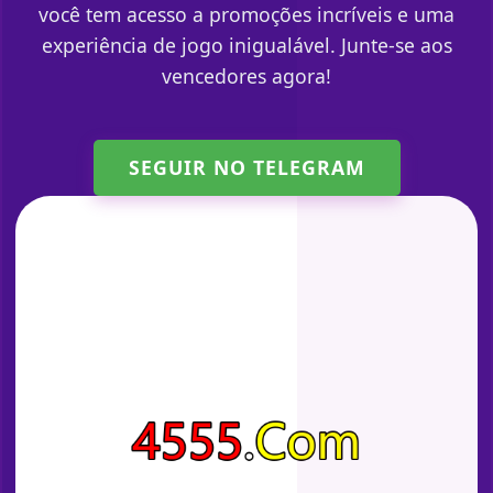
você tem acesso a promoções incríveis e uma
experiência de jogo inigualável. Junte-se aos
vencedores agora!
SEGUIR NO TELEGRAM