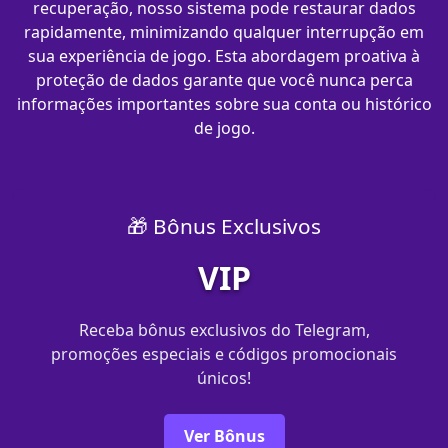
recuperação, nosso sistema pode restaurar dados
rapidamente, minimizando qualquer interrupção em
sua experiência de jogo. Esta abordagem proativa à
proteção de dados garante que você nunca perca
informações importantes sobre sua conta ou histórico
de jogo.
🎁 Bônus Exclusivos
VIP
Receba bônus exclusivos do Telegram,
promoções especiais e códigos promocionais
únicos!
Ver Bônus