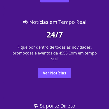
📢 Notícias em Tempo Real
24/7
Fique por dentro de todas as novidades,
promoções e eventos da 4555.Com em tempo
real!
Ver Notícias
💬 Suporte Direto