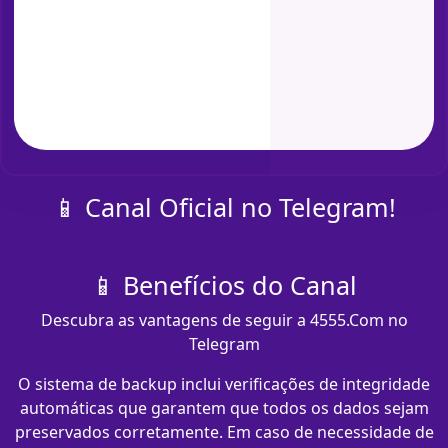
📱 Canal Oficial no Telegram!
📱 Benefícios do Canal
Descubra as vantagens de seguir a 4555.Com no
Telegram
O sistema de backup inclui verificações de integridade
automáticas que garantem que todos os dados sejam
preservados corretamente. Em caso de necessidade de