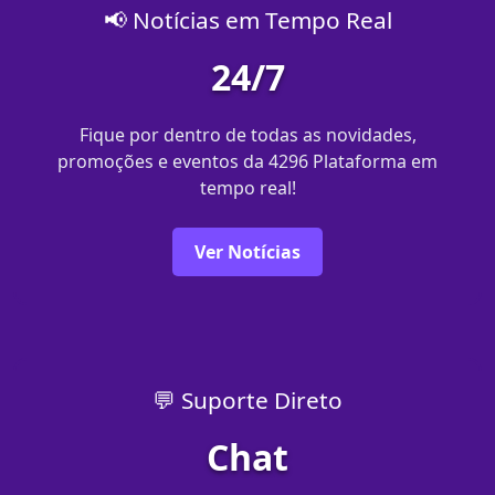
📢 Notícias em Tempo Real
24/7
Fique por dentro de todas as novidades,
promoções e eventos da 4296 Plataforma em
tempo real!
Ver Notícias
💬 Suporte Direto
Chat