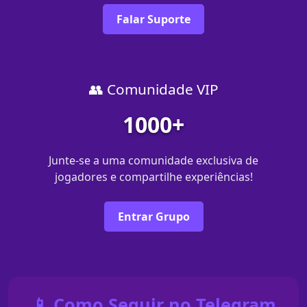
Falar Suporte
👥 Comunidade VIP
1000+
Junte-se a uma comunidade exclusiva de
jogadores e compartilhe experiências!
Entrar Grupo
📱 Como Seguir no Telegram