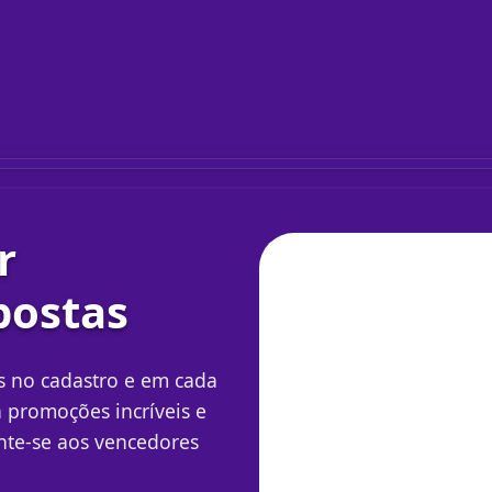
r
postas
 no cadastro e em cada
 promoções incríveis e
unte-se aos vencedores