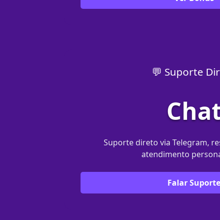
💬 Suporte Di
Cha
Suporte direto via Telegram, r
atendimento persona
Falar Suport