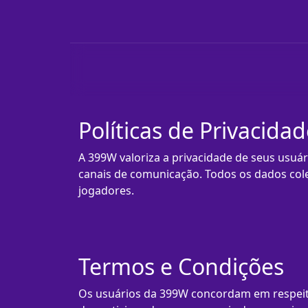
Políticas de Privacida
A 399W valoriza a privacidade de seus usu
canais de comunicação. Todos os dados cole
jogadores.
Termos e Condições
Os usuários da 399W concordam em respeita