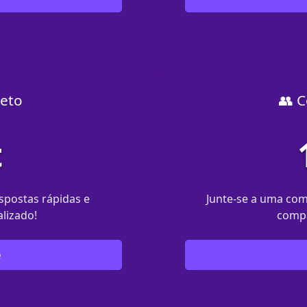
reto
👥 
t
espostas rápidas e
Junte-se a uma com
lizado!
compa
e