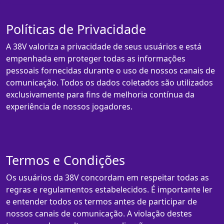
Políticas de Privacidade
A 38V valoriza a privacidade de seus usuários e está
empenhada em proteger todas as informações
pessoais fornecidas durante o uso de nossos canais de
comunicação. Todos os dados coletados são utilizados
exclusivamente para fins de melhoria contínua da
experiência de nossos jogadores.
Termos e Condições
Os usuários da 38V concordam em respeitar todas as
regras e regulamentos estabelecidos. É importante ler
e entender todos os termos antes de participar de
nossos canais de comunicação. A violação destes