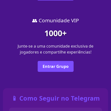
👥 Comunidade VIP
1000+
Junte-se a uma comunidade exclusiva de
jogadores e compartilhe experiências!
Entrar Grupo
📱 Como Seguir no Telegram