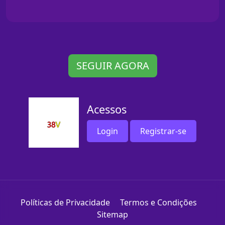
SEGUIR AGORA
Acessos
Login
Registrar-se
Políticas de Privacidade
Termos e Condições
Sitemap