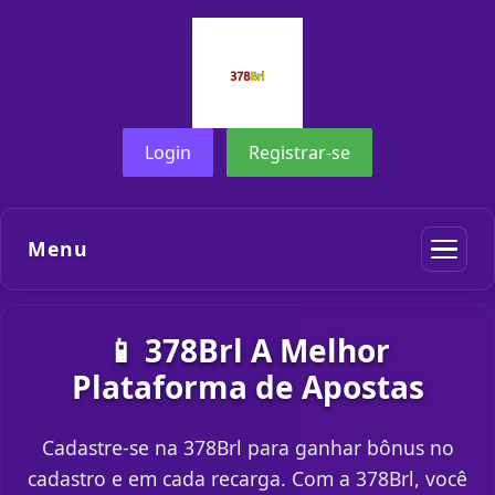
Login
Registrar-se
Menu
📱 378Brl A Melhor
Plataforma de Apostas
Cadastre-se na 378Brl para ganhar bônus no
cadastro e em cada recarga. Com a 378Brl, você