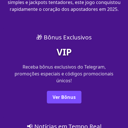
simples e jackpots tentadores, este jogo conquistou
rapidamente o coração dos apostadores em 2025.
🎁 Bônus Exclusivos
VIP
Receba bônus exclusivos do Telegram,
promoções especiais e códigos promocionais
únicos!
Ver Bônus
📢 Notícias em Tempo Real