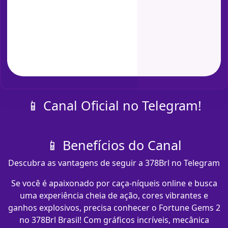
📱 Canal Oficial no Telegram!
📱 Benefícios do Canal
Descubra as vantagens de seguir a 378Brl no Telegram
Se você é apaixonado por caça-níqueis online e busca
uma experiência cheia de ação, cores vibrantes e
ganhos explosivos, precisa conhecer o Fortune Gems 2
no 378Brl Brasil! Com gráficos incríveis, mecânica