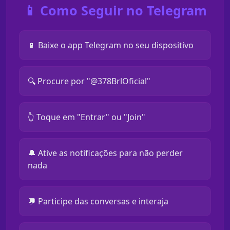
📱 Como Seguir no Telegram
📱 Baixe o app Telegram no seu dispositivo
🔍 Procure por "@378BrlOficial"
👆 Toque em "Entrar" ou "Join"
🔔 Ative as notificações para não perder
nada
💬 Participe das conversas e interaja