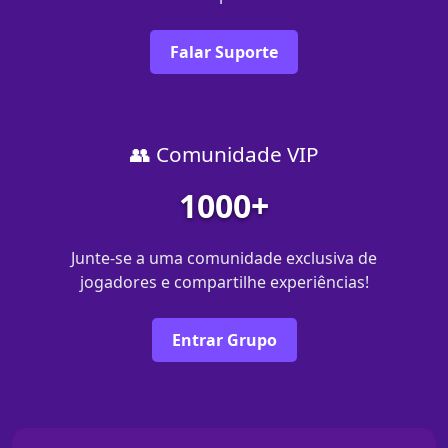
Falar Suporte
👥 Comunidade VIP
1000+
Junte-se a uma comunidade exclusiva de
jogadores e compartilhe experiências!
Entrar Grupo