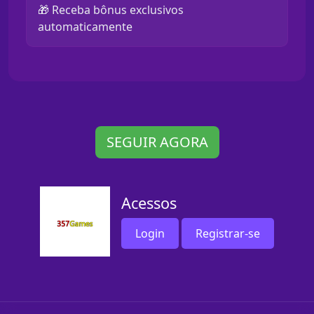
🎁 Receba bônus exclusivos
automaticamente
SEGUIR AGORA
Acessos
Login
Registrar-se