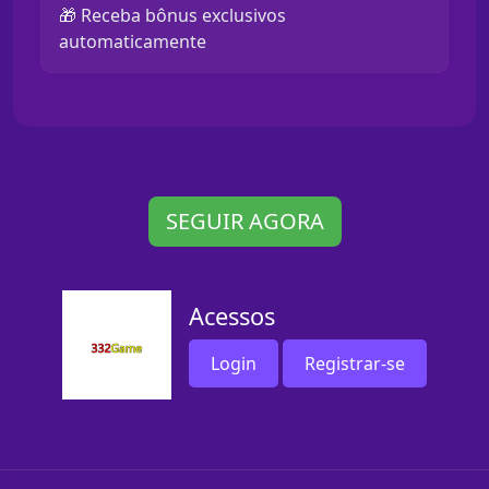
🎁 Receba bônus exclusivos
automaticamente
SEGUIR AGORA
Acessos
Login
Registrar-se