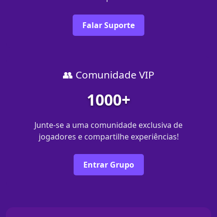
Falar Suporte
👥 Comunidade VIP
1000+
Junte-se a uma comunidade exclusiva de
jogadores e compartilhe experiências!
Entrar Grupo