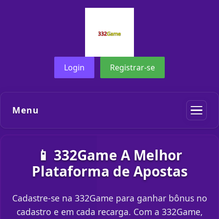
Login
Registrar-se
Menu
📱 332Game A Melhor
Plataforma de Apostas
Cadastre-se na 332Game para ganhar bônus no
cadastro e em cada recarga. Com a 332Game,