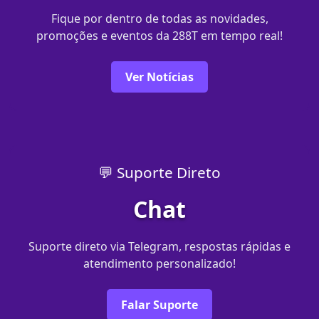
Fique por dentro de todas as novidades,
promoções e eventos da 288T em tempo real!
Ver Notícias
💬 Suporte Direto
Chat
Suporte direto via Telegram, respostas rápidas e
atendimento personalizado!
Falar Suporte