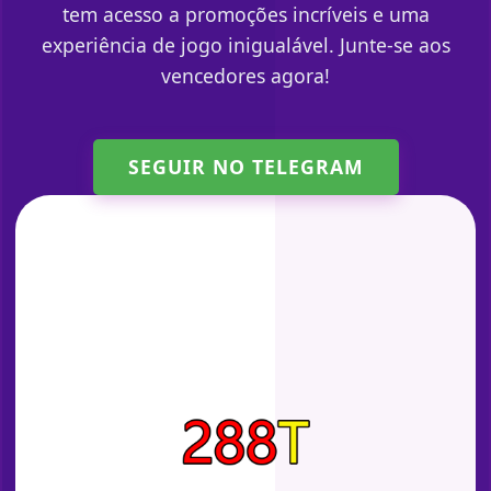
tem acesso a promoções incríveis e uma
experiência de jogo inigualável. Junte-se aos
vencedores agora!
SEGUIR NO TELEGRAM