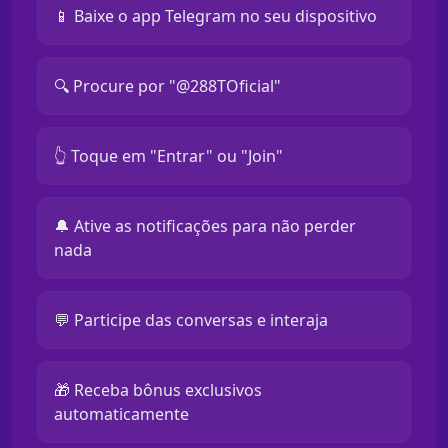
📱 Baixe o app Telegram no seu dispositivo
🔍 Procure por "@288TOficial"
👆 Toque em "Entrar" ou "Join"
🔔 Ative as notificações para não perder
nada
💬 Participe das conversas e interaja
🎁 Receba bônus exclusivos
automaticamente