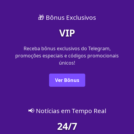
🎁 Bônus Exclusivos
VIP
Receba bônus exclusivos do Telegram,
promoções especiais e códigos promocionais
únicos!
Ver Bônus
📢 Notícias em Tempo Real
24/7