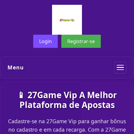
Login
Registrar-se
Menu
📱 27Game Vip A Melhor
Plataforma de Apostas
Cadastre-se na 27Game Vip para ganhar bônus
no cadastro e em cada recarga. Com a 27Game