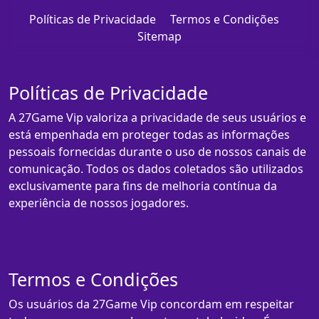
Políticas de Privacidade
Termos e Condições
Sitemap
Políticas de Privacidade
A 27Game Vip valoriza a privacidade de seus usuários e
está empenhada em proteger todas as informações
pessoais fornecidas durante o uso de nossos canais de
comunicação. Todos os dados coletados são utilizados
exclusivamente para fins de melhoria contínua da
experiência de nossos jogadores.
Termos e Condições
Os usuários da 27Game Vip concordam em respeitar