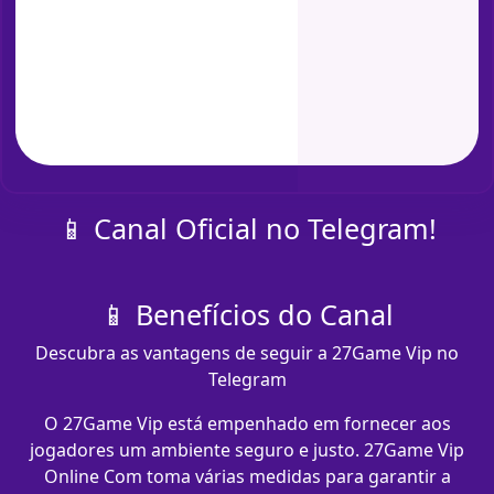
📱 Canal Oficial no Telegram!
📱 Benefícios do Canal
Descubra as vantagens de seguir a 27Game Vip no
Telegram
O 27Game Vip está empenhado em fornecer aos
jogadores um ambiente seguro e justo. 27Game Vip
Online Com toma várias medidas para garantir a