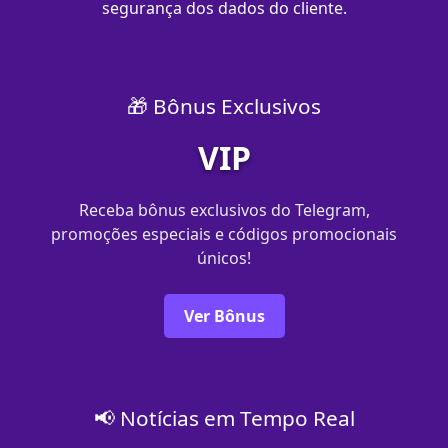
segurança dos dados do cliente.
🎁 Bônus Exclusivos
VIP
Receba bônus exclusivos do Telegram,
promoções especiais e códigos promocionais
únicos!
Ver Bônus
📢 Notícias em Tempo Real