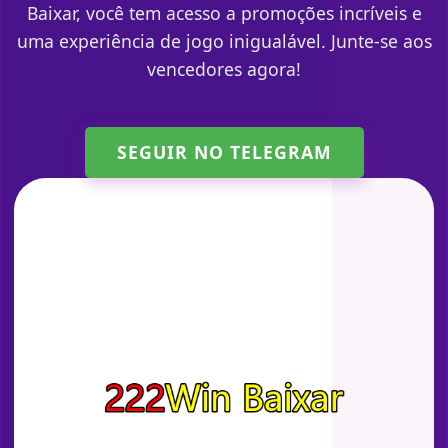
Baixar, você tem acesso a promoções incríveis e
uma experiência de jogo inigualável. Junte-se aos
vencedores agora!
SEGUIR NO TELEGRAM