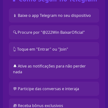
📱 Baixe o app Telegram no seu dispositivo
🔍 Procure por "@222Win BaixarOficial"
👆 Toque em "Entrar" ou "Join"
🔔 Ative as notificações para não perder
nada
💬 Participe das conversas e interaja
🎁 Receba bônus exclusivos