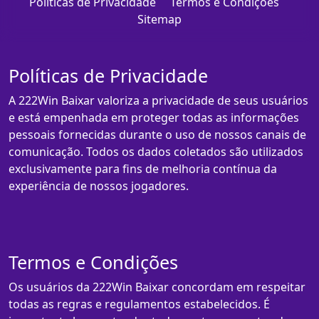
Políticas de Privacidade
Termos e Condições
Sitemap
Políticas de Privacidade
A 222Win Baixar valoriza a privacidade de seus usuários
e está empenhada em proteger todas as informações
pessoais fornecidas durante o uso de nossos canais de
comunicação. Todos os dados coletados são utilizados
exclusivamente para fins de melhoria contínua da
experiência de nossos jogadores.
Termos e Condições
Os usuários da 222Win Baixar concordam em respeitar
todas as regras e regulamentos estabelecidos. É