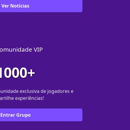
Ver Notícias
Comunidade VIP
1000+
unidade exclusiva de jogadores e
rtilhe experiências!
Entrar Grupo