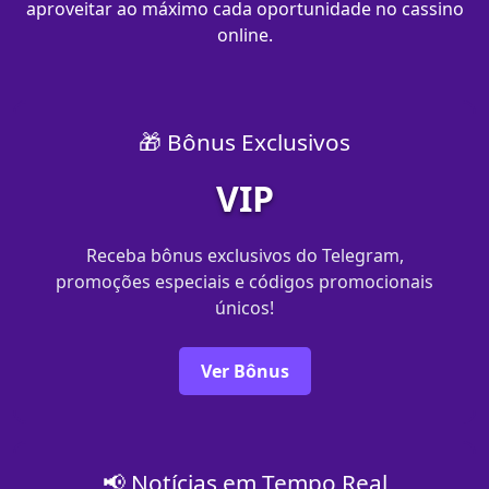
aproveitar ao máximo cada oportunidade no cassino
online.
🎁 Bônus Exclusivos
VIP
Receba bônus exclusivos do Telegram,
promoções especiais e códigos promocionais
únicos!
Ver Bônus
📢 Notícias em Tempo Real