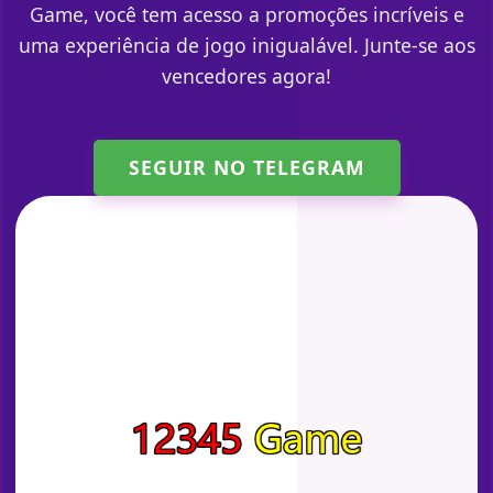
Game, você tem acesso a promoções incríveis e
uma experiência de jogo inigualável. Junte-se aos
vencedores agora!
SEGUIR NO TELEGRAM