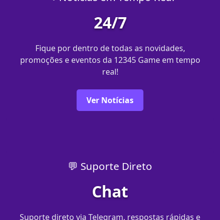
24/7
Fique por dentro de todas as novidades,
promoções e eventos da 12345 Game em tempo
real!
Ver Notícias
💬 Suporte Direto
Chat
Suporte direto via Telegram, respostas rápidas e