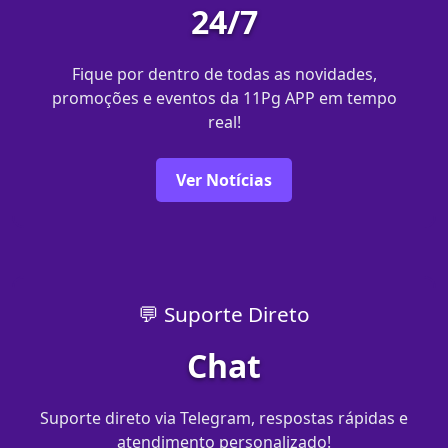
24/7
Fique por dentro de todas as novidades,
promoções e eventos da 11Pg APP em tempo
real!
Ver Notícias
💬 Suporte Direto
Chat
Suporte direto via Telegram, respostas rápidas e
atendimento personalizado!