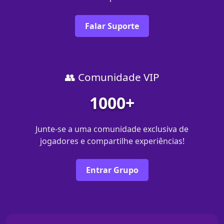
Falar Suporte
👥 Comunidade VIP
1000+
Junte-se a uma comunidade exclusiva de
jogadores e compartilhe experiências!
Entrar Grupo