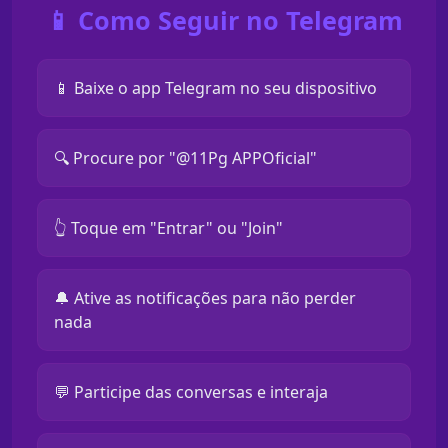
📱 Como Seguir no Telegram
📱 Baixe o app Telegram no seu dispositivo
🔍 Procure por "@11Pg APPOficial"
👆 Toque em "Entrar" ou "Join"
🔔 Ative as notificações para não perder
nada
💬 Participe das conversas e interaja