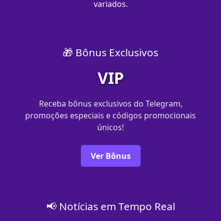
variados.
🎁 Bônus Exclusivos
VIP
Receba bônus exclusivos do Telegram,
promoções especiais e códigos promocionais
únicos!
Ver Bônus
📢 Notícias em Tempo Real