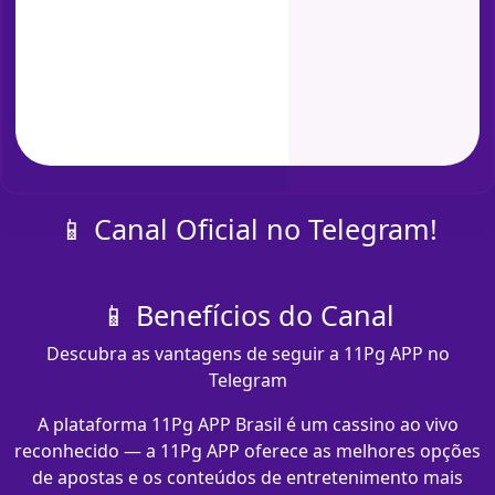
📱 Canal Oficial no Telegram!
📱 Benefícios do Canal
Descubra as vantagens de seguir a 11Pg APP no
Telegram
A plataforma 11Pg APP Brasil é um cassino ao vivo
reconhecido — a 11Pg APP oferece as melhores opções
de apostas e os conteúdos de entretenimento mais