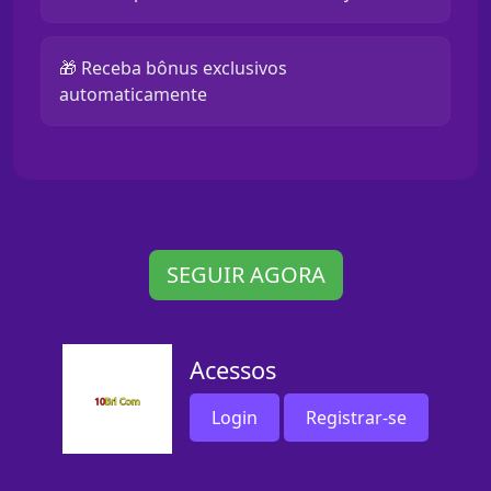
🎁 Receba bônus exclusivos
automaticamente
SEGUIR AGORA
Acessos
Login
Registrar-se